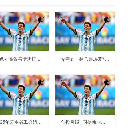
以色列准备与伊朗打持久战，美媒表示质疑，特朗普：可能会支持停火
今年五一档总票房破7亿！《哪吒2》票房第4，这几部电影排名前三→
2025年云南省工会组织和宣传工作会议召开
创投月报 | 同创伟业：2亿种子基金落地深圳 近四成投向人工智能赛道