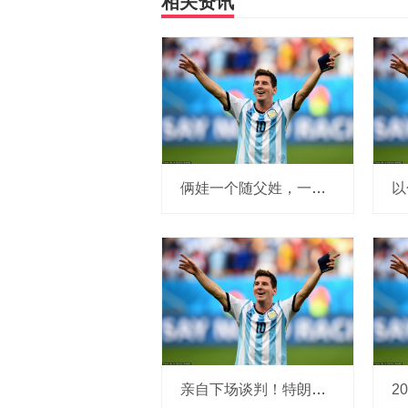
相关资讯
俩娃一个随父姓，一个随母姓，看似公平，不出几年弊端就会显现_孩子_家庭_姓氏
亲自下场谈判！特朗普宣称美日贸易谈判有重大突破