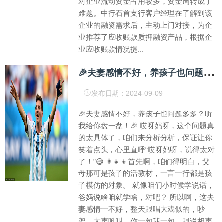
对企业流动资金占用较多，资金周转成了
难题。中行石首支行客户经理在了解到该
企业的融资需求后，主动上门对接，为企
业推荐了应收账款质押融资产品，根据企
业应收账款情况提...

夫妻感情不好，养孩子也问题多多？听我给你盘一盘！🎉 哎呀妈呀，
发布日期：2024-09-09
🎉夫妻感情不好，养孩子也问题多多？听
我给你盘一盘！🎉 哎呀妈呀，这个问题真
的太具体了，咱们来分析分析，保证让你
笑着点头，心里直呼“哎呀妈呀，说得太对
了！”😄 👩‍👧‍👦首先啊，咱们得明白，父
母那可是孩子的活教材，一言一行都是孩
子模仿的对象。 就像咱们小时候学说话，
爸妈说啥咱就学啥，对吧？ 所以啊，这夫
妻感情一不好，整天跟唱大戏似的，吵
架、大声吼叫，你一句我一句，跟说相声