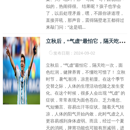
似的，热闹得很。 结果呢？孩子也学会
了，以后处理矛盾，嘿，不跟你讲道理，
直接开吼，那声音，震得隔壁老王都得过
来敲门问：“这是唱...
立
秋后，“气虚”最怕它，隔天吃一次，面色红润，健脾养胃，不懂吃可惜了！
发布日期：2024-09-02
立秋后，“气虚”最怕它，隔天吃一次，面
色红润，健脾养胃，不懂吃可惜了！ 立秋
时节，暑气渐消，凉意初显。在这个季节
交替之际，人体的生理活动也随之发生变
化。在这个时候，很多人会出现 “气虚” 的
症状，常常表现为面色苍白、乏力倦怠、
气短懒言、容易出汗等症状。随着天气转
凉，人体的阳气开始内敛，此时气虚之人
更容易感到身体虚弱。而且，经过一个夏
天的消耗，脾胃功能也可能有所减弱，进