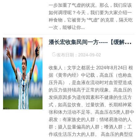
一步加重了气虚的状况。那么，我们应该
如何调理呢？今天，我们要为大家介绍一
种食物，它被誉为 “气虚” 的克星，隔天吃
一次，能够让你...
潘
长宏收集民间一方-----【缓解高血压】
发布日期：2024-09-02
收集人：文学之都居士 2024年8月24日 根
据《黄帝内经》中记载，高血压（也称血
压升高），是血液在流动时对血管壁造成
的压力值持续高于正常的现象。高血压的
发病原因多为遗传因素和不健康的生活方
式，如高盐饮食、过量饮酒、长期精神紧
张和体力活动不足等。高血压在5类人群中
易发：有家族史的人群；情绪易激动的人
群；摄入盐量偏高的人群；嗜酒人群；工
作或生活压力大的人群。 高血压的典型症