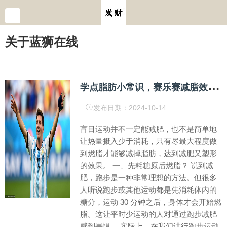
关于蓝狮在线
学
点脂肪小常识，赛乐赛减脂效率能翻上几倍
发布日期：2024-10-14
盲目运动并不一定能减肥，也不是简单地
让热量摄入少于消耗，只有尽最大程度做
到燃脂才能够减掉脂肪，达到减肥又塑形
的效果。 一、先耗糖原后燃脂？ 说到减
肥，跑步是一种非常理想的方法。但很多
人听说跑步或其他运动都是先消耗体内的
糖分，运动 30 分钟之后，身体才会开始燃
脂。这让平时少运动的人对通过跑步减肥
感到畏惧。 实际上，在我们进行跑步运动