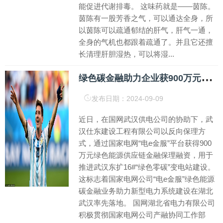
能促进代谢排毒。 这味药就是——茵陈。
茵陈有一股芳香之气，可以通达全身，所
以茵陈可以疏通郁结的肝气，肝气一通，
全身的气机也都跟着疏通了。并且它还擅
长清理肝胆湿热，可以将湿...
绿
色碳金融助力企业获900万元融资，推进武汉建设华中首座“零碳”变电站
发布日期：2024-09-09
近日，在国网武汉供电公司的协助下，武
汉仕东建设工程有限公司以反向保理方
式，通过国家电网“电e金服”平台获得900
万元绿色能源供应链金融保理融资，用于
推进武汉东扩16#“绿色零碳”变电站建设。
这标志着国家电网公司“电e金服”绿色能源
碳金融业务助力新型电力系统建设在湖北
武汉率先落地。 国网湖北省电力有限公司
积极贯彻国家电网公司产融协同工作部