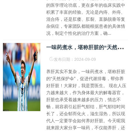
的医学理论功底，更在多年的临床实践中
积累了丰富的经验。无论是内痔、外痔、
混合痔，还是肛瘘、肛裂、直肠脱垂等复
杂病症，专家团队都能根据患者的具体情
况，制定个性化的治疗方案，确...
一
味药煮水，堪称肝脏的“天然保护伞”，促进代谢排毒，养好肝脏
发布日期：2024-09-09
养肝其实不复杂，一味药煮水，堪称肝脏
的“天然保护伞”，促进代谢排毒，帮你养
好肝脏！大家好，我是贾医生。 现在人压
力越来越大，作为身体最大的解毒器官，
肝脏也承受着越来越多的压力，情志不
畅，就容易引起肝气郁结，肝气郁结时间
长了，还会郁而化火，滋生湿热，所以现
代人一定要学会如何养好肝脏。今天呢我
就来跟大家分享一味药，不仅能养肝，还