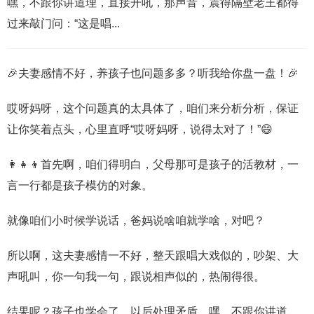
嘿，不跟你讲道理，直接开吼，那声音，震得隔壁老王都得
过来敲门问：“这是唱...
🎉夫妻感情不好，养孩子也问题多多？听我给你盘一盘！🎉
哎呀妈呀，这个问题真的太具体了，咱们来分析分析，保证
让你笑着点头，心里直呼“哎呀妈呀，说得太对了！”😄
👩‍👧‍👦首先啊，咱们得明白，父母那可是孩子的活教材，一
言一行都是孩子模仿的对象。
就像咱们小时候学说话，爸妈说啥咱就学啥，对吧？
所以啊，这夫妻感情一不好，整天跟唱大戏似的，吵架、大
声吼叫，你一句我一句，跟说相声似的，热闹得很。
结果呢？孩子也学会了，以后处理矛盾，嘿，不跟你讲道