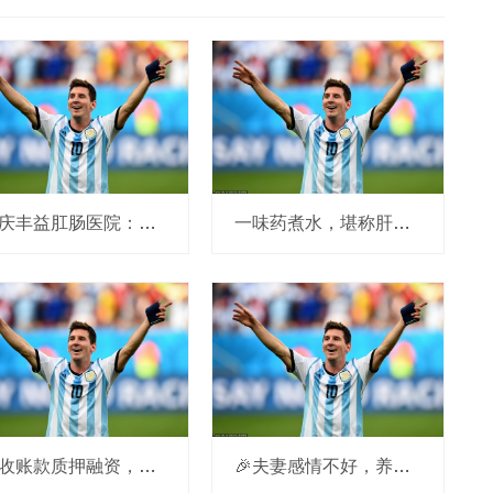
重庆丰益肛肠医院：用专业赢得患者广泛认可和好评
一味药煮水，堪称肝脏的“天然保护伞”，促进代谢排毒，养好肝脏
应收账款质押融资，助力“旧账”变“新钱”
🎉夫妻感情不好，养孩子也问题多多？听我给你盘一盘！🎉 哎呀妈呀，